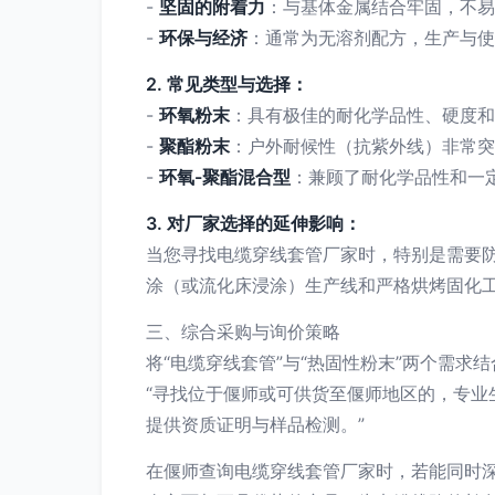
-
坚固的附着力
：与基体金属结合牢固，不易
-
环保与经济
：通常为无溶剂配方，生产与使
2. 常见类型与选择：
-
环氧粉末
：具有极佳的耐化学品性、硬度和
-
聚酯粉末
：户外耐候性（抗紫外线）非常突
-
环氧-聚酯混合型
：兼顾了耐化学品性和一
3. 对厂家选择的延伸影响：
当您寻找电缆穿线套管厂家时，特别是需要
涂（或流化床浸涂）生产线和严格烘烤固化
三、综合采购与询价策略
将“电缆穿线套管”与“热固性粉末”两个需求
“寻找位于偃师或可供货至偃师地区的，专业
提供资质证明与样品检测。”
在偃师查询电缆穿线套管厂家时，若能同时