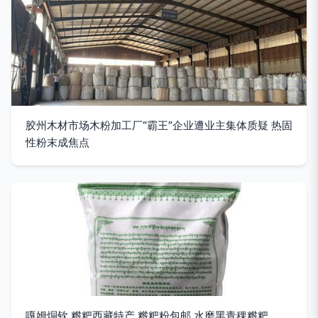
胶州木材市场木粉加工厂“霸王”企业遭业主集体质疑 热固
性粉末成焦点
嘎姆烔钦 糌粑西藏特产 糌粑粉包邮 水磨黑青稞糌粑