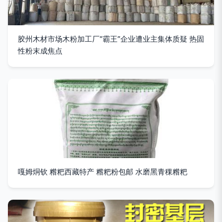
胶州木材市场木粉加工厂“霸王”企业遭业主集体质疑 热固
性粉末成焦点
嘎姆烔钦 糌粑西藏特产 糌粑粉包邮 水磨黑青稞糌粑